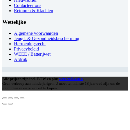
Nieuwsbrief
Contacteer ons
Retouren & Klachten
Wettelijke
Algemene voorwaarden
Jeugd- & Gezondheidsbescherming
Herroepingsrecht
Privacybeleid
WEEE / Batterijwet
Afdruk
Alle prijzen zijn incl. BTW en plus
verzendkosten
.
Geen verkoop aan minderjarigen. U moet ten minste 18 jaar oud zijn om de
producten in onze winkel te kopen.