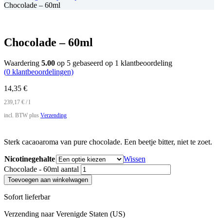
Chocolade – 60ml
Chocolade – 60ml
Waardering
5.00
op 5 gebaseerd op
1
klantbeoordeling
(
0
klantbeoordelingen)
14,35
€
239,17
€
/
l
incl. BTW
plus
Verzending
Sterk cacaoaroma van pure chocolade. Een beetje bitter, niet te zoet.
Nicotinegehalte
Wissen
Chocolade - 60ml aantal
Toevoegen aan winkelwagen
Sofort lieferbar
Verzending naar
Verenigde Staten (US)