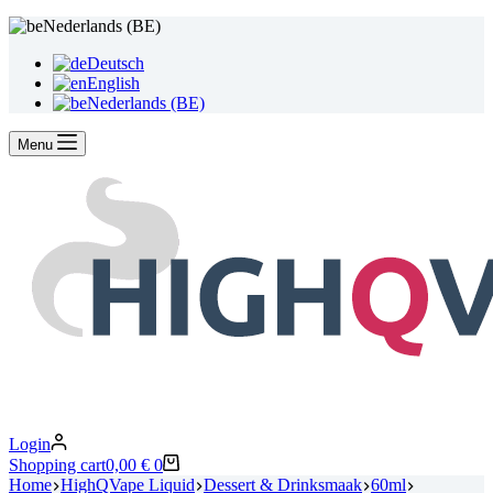
Nederlands (BE)
Deutsch
English
Nederlands (BE)
Menu
Login
Shopping cart
0,00
€
0
Home
HighQVape Liquid
Dessert & Drinksmaak
60ml