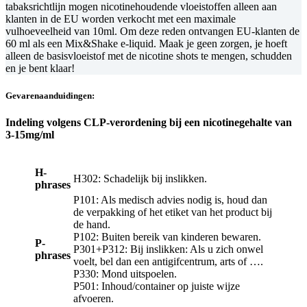
tabaksrichtlijn mogen nicotinehoudende vloeistoffen alleen aan
klanten in de EU worden verkocht met een maximale
vulhoeveelheid van 10ml. Om deze reden ontvangen EU-klanten de
60 ml als een Mix&Shake e-liquid. Maak je geen zorgen, je hoeft
alleen de basisvloeistof met de nicotine shots te mengen, schudden
en je bent klaar!
Gevarenaanduidingen:
Indeling volgens CLP-verordening bij een nicotinegehalte van
3-15mg/ml
H-
H302: Schadelijk bij inslikken.
phrases
P101: Als medisch advies nodig is, houd dan
de verpakking of het etiket van het product bij
de hand.
P102: Buiten bereik van kinderen bewaren.
P-
P301+P312: Bij inslikken: Als u zich onwel
phrases
voelt, bel dan een antigifcentrum, arts of ….
P330: Mond uitspoelen.
P501: Inhoud/container op juiste wijze
afvoeren.