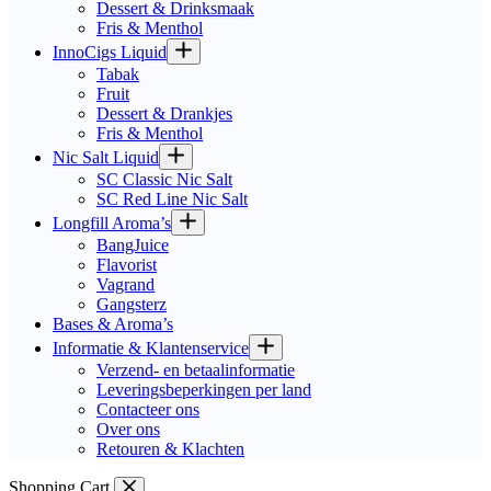
Dessert & Drinksmaak
Fris & Menthol
InnoCigs Liquid
Tabak
Fruit
Dessert & Drankjes
Fris & Menthol
Nic Salt Liquid
SC Classic Nic Salt
SC Red Line Nic Salt
Longfill Aroma’s
BangJuice
Flavorist
Vagrand
Gangsterz
Bases & Aroma’s
Informatie & Klantenservice
Verzend- en betaalinformatie
Leveringsbeperkingen per land
Contacteer ons
Over ons
Retouren & Klachten
Shopping Cart