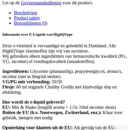
Let op de
Gevarenaanduidingen
voor dit product.
Beschrijving
Product safety
Beoordelingen (0)
Informatie over E-Liquids van HighQVape
Deze e-vloeistof is vervaardigd en gebotteld in Duitsland. Alle
HighQVape vloeistoffen zijn vrij van sucralose.
Wij gebruiken alleen ingrediënten van farmaceutische kwaliteit (PG,
VG, nicotine) of voedingskwaliteit (smaakstoffen).
Ingrediënten:
Glycerine (plantaardig), propyleenglycol, aroma’s,
nicotine (niet in 0mg/ml sterkte).
VG/PG mix verhouding:
50/50
Flesje:
60 ml originele Chubby Gorilla met kindveilige dop en
afsluitring.
Hoe wordt de e-liquid geleverd?
EU:
Mix & Shake (longfill aroma + 1-5x 10ml nicotine shots)
Buiten de EU (b.v. Noorwegen, Zwitserland, enz.):
Klaar voor
gebruik, mengen niet nodig
Opmerking voor klanten uit de EU:
Als gevolg van de EU-