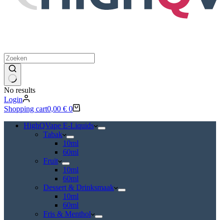
No results
Login
Shopping cart
0,00
€
0
HighQVape E-Liquids
Tabak
10ml
60ml
Fruit
10ml
60ml
Dessert & Drinksmaak
10ml
60ml
Fris & Menthol