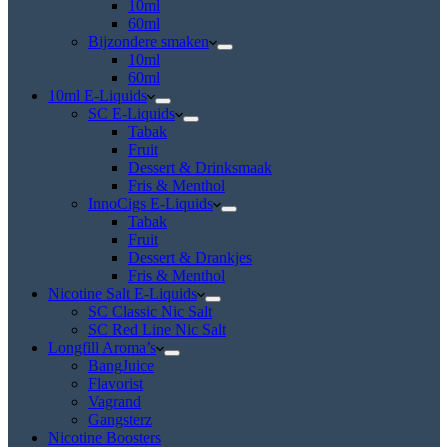
10ml
60ml
Bijzondere smaken
10ml
60ml
10ml E-Liquids
SC E-Liquids
Tabak
Fruit
Dessert & Drinksmaak
Fris & Menthol
InnoCigs E-Liquids
Tabak
Fruit
Dessert & Drankjes
Fris & Menthol
Nicotine Salt E-Liquids
SC Classic Nic Salt
SC Red Line Nic Salt
Longfill Aroma’s
BangJuice
Flavorist
Vagrand
Gangsterz
Nicotine Boosters