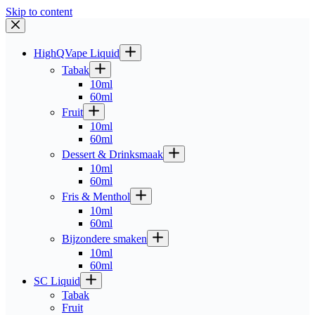
Skip to content
HighQVape Liquid
Tabak
10ml
60ml
Fruit
10ml
60ml
Dessert & Drinksmaak
10ml
60ml
Fris & Menthol
10ml
60ml
Bijzondere smaken
10ml
60ml
SC Liquid
Tabak
Fruit