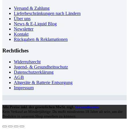
Versand & Zahlung
Lieferbeschränkungen nach Ländern
Über uns
News & E-Liquid Blog
Newsletter
Kontakt
Rückgaben & Reklamationen
Rechtliches
Widerrufsrecht
Jugend- & Gesundheitsschutz
Datenschutzerklärung
AGB
Altgeräte & Batterie Entsorgung
Impressum
Alle Preise inkl. der gesetzlichen MwSt. zzgl.
Versandkosten
.
Kein Verkauf an Minderjährige. Du mußt mindestens 18 Jahre alt sein, um die
Produkte in unserem Shop erwerben zu können.