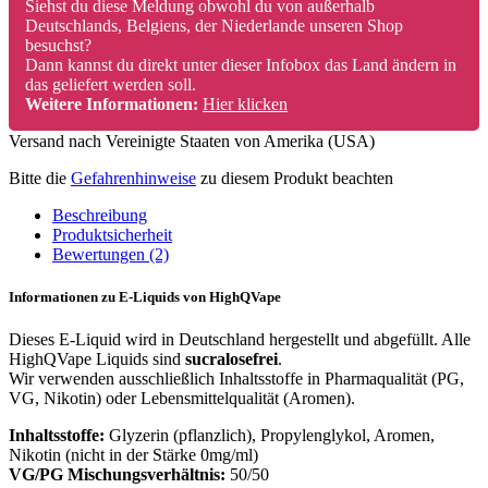
Siehst du diese Meldung obwohl du von außerhalb
Deutschlands, Belgiens, der Niederlande unseren Shop
besuchst?
Dann kannst du direkt unter dieser Infobox das Land ändern in
das geliefert werden soll.
Weitere Informationen:
Hier klicken
Versand nach
Vereinigte Staaten von Amerika (USA)
Bitte die
Gefahrenhinweise
zu diesem Produkt beachten
Beschreibung
Produktsicherheit
Bewertungen (2)
Informationen zu E-Liquids von HighQVape
Dieses E-Liquid wird in Deutschland hergestellt und abgefüllt. Alle
HighQVape Liquids sind
sucralosefrei
.
Wir verwenden ausschließlich Inhaltsstoffe in Pharmaqualität (PG,
VG, Nikotin) oder Lebensmittelqualität (Aromen).
Inhaltsstoffe:
Glyzerin (pflanzlich), Propylenglykol, Aromen,
Nikotin (nicht in der Stärke 0mg/ml)
VG/PG Mischungsverhältnis:
50/50