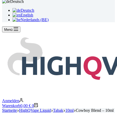
Deutsch
Deutsch
English
Nederlands (BE)
Menü
Anmelden
Warenkorb
0,00
€
0
Startseite
HighQVape Liquid
Tabak
10ml
Cowboy Blend – 10ml