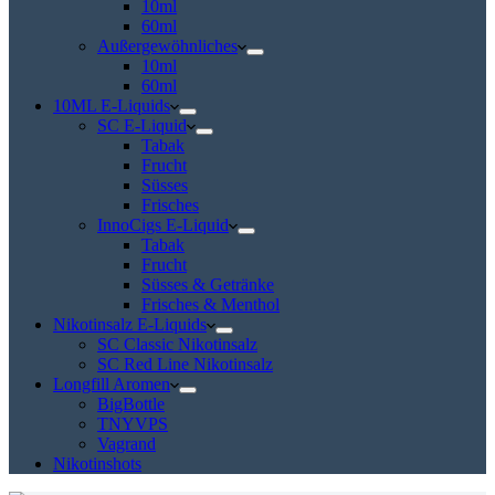
10ml
60ml
Außergewöhnliches
10ml
60ml
10ML E-Liquids
SC E-Liquid
Tabak
Frucht
Süsses
Frisches
InnoCigs E-Liquid
Tabak
Frucht
Süsses & Getränke
Frisches & Menthol
Nikotinsalz E-Liquids
SC Classic Nikotinsalz
SC Red Line Nikotinsalz
Longfill Aromen
BigBottle
TNYVPS
Vagrand
Nikotinshots