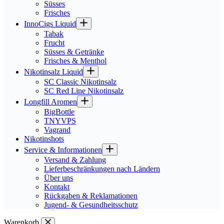
Süsses
Frisches
InnoCigs Liquid
Tabak
Frucht
Süsses & Getränke
Frisches & Menthol
Nikotinsalz Liquid
SC Classic Nikotinsalz
SC Red Line Nikotinsalz
Longfill Aromen
BigBottle
TNYVPS
Vagrand
Nikotinshots
Service & Informationen
Versand & Zahlung
Lieferbeschränkungen nach Ländern
Über uns
Kontakt
Rückgaben & Reklamationen
Jugend- & Gesundheitsschutz
Warenkorb