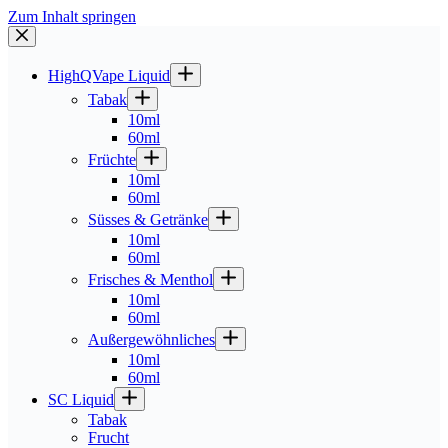
Zum Inhalt springen
HighQVape Liquid
Tabak
10ml
60ml
Früchte
10ml
60ml
Süsses & Getränke
10ml
60ml
Frisches & Menthol
10ml
60ml
Außergewöhnliches
10ml
60ml
SC Liquid
Tabak
Frucht