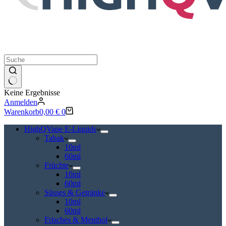
Keine Ergebnisse
Anmelden
Warenkorb
0,00
€
0
HighQVape E-Liquids
Tabak
10ml
60ml
Früchte
10ml
60ml
Süsses & Getränke
10ml
60ml
Frisches & Menthol