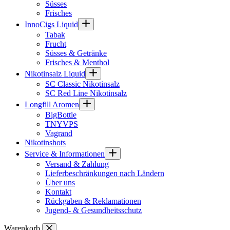
Süsses
Frisches
InnoCigs Liquid
Tabak
Frucht
Süsses & Getränke
Frisches & Menthol
Nikotinsalz Liquid
SC Classic Nikotinsalz
SC Red Line Nikotinsalz
Longfill Aromen
BigBottle
TNYVPS
Vagrand
Nikotinshots
Service & Informationen
Versand & Zahlung
Lieferbeschränkungen nach Ländern
Über uns
Kontakt
Rückgaben & Reklamationen
Jugend- & Gesundheitsschutz
Warenkorb