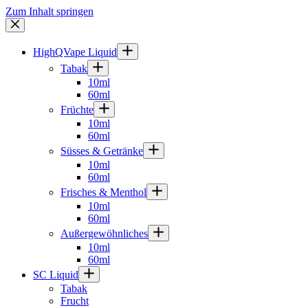
Zum Inhalt springen
HighQVape Liquid
Tabak
10ml
60ml
Früchte
10ml
60ml
Süsses & Getränke
10ml
60ml
Frisches & Menthol
10ml
60ml
Außergewöhnliches
10ml
60ml
SC Liquid
Tabak
Frucht