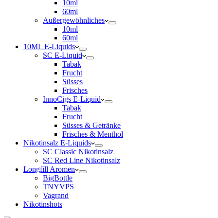
10ml
60ml
Außergewöhnliches
10ml
60ml
10ML E-Liquids
SC E-Liquid
Tabak
Frucht
Süsses
Frisches
InnoCigs E-Liquid
Tabak
Frucht
Süsses & Getränke
Frisches & Menthol
Nikotinsalz E-Liquids
SC Classic Nikotinsalz
SC Red Line Nikotinsalz
Longfill Aromen
BigBottle
TNYVPS
Vagrand
Nikotinshots