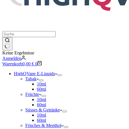
Keine Ergebnisse
Anmelden
Warenkorb
0,00
€
0
HighQVape E-Liquids
Tabak
10ml
60ml
Früchte
10ml
60ml
Süsses & Getränke
10ml
60ml
Frisches & Menthol