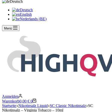
Deutsch
Deutsch
English
Nederlands (BE)
Menü
Anmelden
Warenkorb
0,00
€
0
Startseite
Nikotinsalz Liquid
SC Classic Nikotinsalz
SC
Nikotinsalz – Virginia Tobacco – 10ml